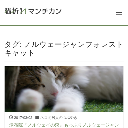
Me
タグ:
ノルウェージャンフォレスト
キャット
2017/03/02
ネコ同居人のつぶやき
湯布院『ノルウェイの森』もっふりノルウェージャン