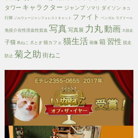
キャラクター
タワー
ジャンプ
ダイソン
ソマリ
ネコ
ファイト
行脚
ノルウェージャンフォレストキャット
ベンガル
ラグドール
写真
力丸
動画
写真展
免疫介在性溶血性貧血
大脱走
猫生活
習性
箱
子猫
猫カフェ
画像
脱走
島ねこ
爪とぎ
菊之助
街ねこ
防止