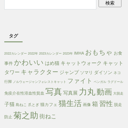
タグ
おもちゃ
お食
IMHA
2022カレンダー
2022年
2023カレンダー
2023年
かわいい
キャットウォーク
キャット
はめ猫
事件
キャラクター
タワー
ジャンプ
ダイソン
ソマリ
ネコ
ファイト
行脚
ノルウェージャンフォレストキャット
ベンガル
ラグドール
写真
力丸
動画
写真展
免疫介在性溶血性貧血
大脱走
猫生活
習性
箱
子猫
猫カフェ
画像
脱走
島ねこ
爪とぎ
菊之助
街ねこ
防止