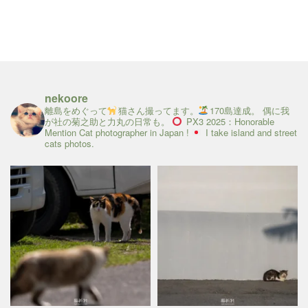
nekoore
離島をめぐって
猫さん撮ってます。
170島達成。
偶に我
が社の菊之助と力丸の日常も。
PX3 2025：Honorable
Mention
Cat photographer in Japan !
I take island and street
cats photos.