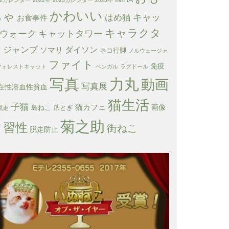
かわいい
ちゃ
キャッ
はめ猫
お食事件
キャラクタ
ウォーク
キャットタワー
ー
ジャンプ
ダイソン
ソマリ
ネコ行脚
ノルウェージャ
ファイト
免疫
フォレストキャット
ベンガル
ラグドール
写真
力丸
動画
写真展
在性溶血性貧血
猫生活
子猫
猫カフェ
画像
島ねこ
爪とぎ
脱走
菊之助
習性
箱
街ねこ
脱走防止