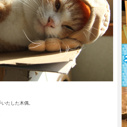
手いたした木偶。
茶