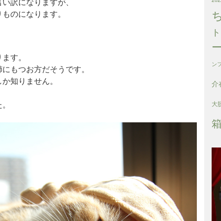
言い訳になりますが、
りもの
になります。
ト
。
ります。
ン
姉にもつお方だそうです。
しか知りません。
介
、
た。
大