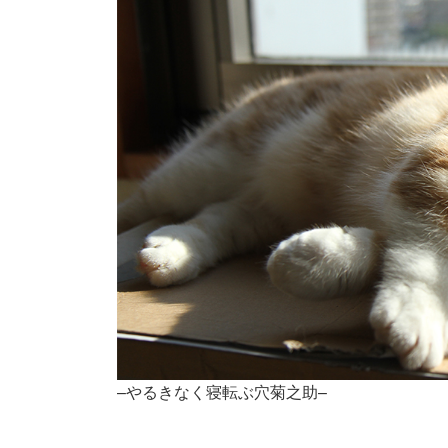
–やるきなく寝転ぶ穴菊之助–