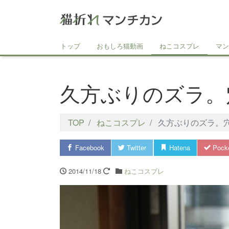
トップ
おもしろ猫動画
ねこコスプレ
マン
久方ぶりのズラ。
TOP
ねこコスプレ
久方ぶりのズラ。
Facebook
Twitter
Hatena
Pock
2014/11/18
ねこコスプレ