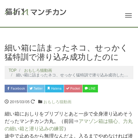
Me
細い箱に詰まったネコ、せっかく
猛特訓で潜り込み成功したのに
TOP
おもしろ猫動画
細い箱に詰まったネコ、せっかく猛特訓で潜り込み成功したのに
Facebook
Twitter
Hatena
Pocket
LINE
2015/03/05
おもしろ猫動画
細い箱におしりをプリプリとあと一歩で全身潜り込めそう
だったマンチカン力丸
。（前回⇒
アマゾン箱は猫心、力丸
の細い箱と潜り込みの練習
）
途中で止めるから無理なんだよ。入るまでやめなければ潜