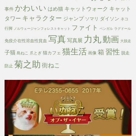
かわいい
キャットウォーク
キャット
はめ猫
事件
キャラクター
タワー
ジャンプ
ダイソン
ソマリ
ネコ
ファイト
行脚
ノルウェージャンフォレストキャット
ベンガル
ラグドール
写真
力丸
動画
写真展
免疫介在性溶血性貧血
大脱走
猫生活
習性
箱
子猫
猫カフェ
画像
脱走
島ねこ
爪とぎ
菊之助
街ねこ
防止