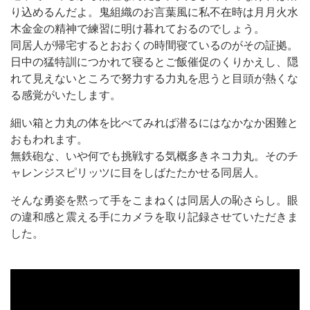
り込めるんだよ。鬼組織のお言葉風に私不在時は月月火水
木金金の精神で練習に明け暮れておるのでしょう。
同居人が帰宅するとおおくの時間寝ているのがその証拠。
日中の猛特訓につかれて寝るとご飯催促のくりかえし、隠
れて見えないところで努力する力丸を思うと目頭が熱くな
る感覚がいたします。
細い箱と力丸の体を比べてみれば潜るにはなかなか困難と
おもわれます。
無鉄砲な、いや何でも挑戦する気概多きネコ力丸。そのチ
ャレンジスピリッツに目をしばたたかせる同居人。
そんな勇姿を黙って手をこまねくは同居人の恥さらし。眼
の違和感と震える手にカメラを取り記録させていただきま
した。