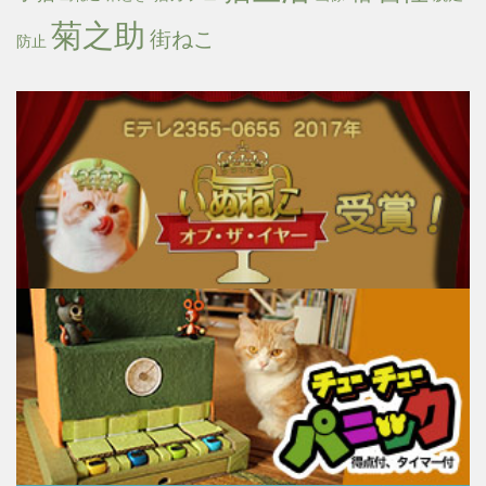
菊之助
街ねこ
防止