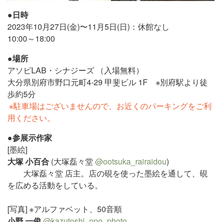
●日時
2023年10月27日(金)〜11月5日(日)：休館なし
10:00～18:00
●場所
アソビLAB・シナジーズ （入場無料）
大分県別府市野口元町4-29 甲斐ビル 1F ※別府駅より徒
歩約5分
※駐車場はございませんので、お近くのパーキングをご利
用ください。
●参展示作家
[墨絵]
大塚 小百合
(大塚磊々堂
@ootsuka_rairaidou
)
大塚磊々堂 店主。店の硯を使った墨絵を通して、硯
を広める活動をしている。
[写真] ※アルファベット、50音順
小野 一俊
@kazutoshi_ono_photo