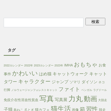
タグ
おもちゃ
お食
IMHA
2022カレンダー
2022年
2023カレンダー
2023年
かわいい
キャットウォーク
キャット
はめ猫
事件
キャラクター
タワー
ジャンプ
ダイソン
ソマリ
ネコ
ファイト
行脚
ノルウェージャンフォレストキャット
ベンガル
ラグドール
写真
力丸
動画
写真展
免疫介在性溶血性貧血
大脱走
猫生活
習性
箱
子猫
猫カフェ
画像
脱走
島ねこ
爪とぎ