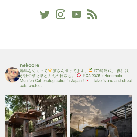
nekoore
離島をめぐって
猫さん撮ってます。
170島達成。
偶に我
が社の菊之助と力丸の日常も。
PX3 2025：Honorable
Mention
Cat photographer in Japan !
I take island and street
cats photos.