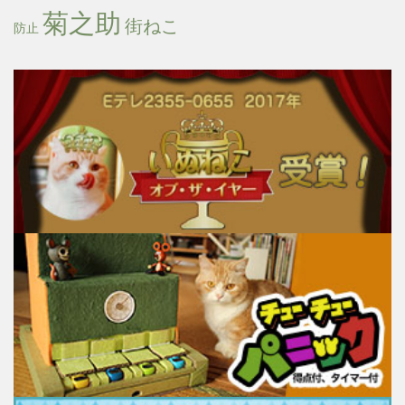
菊之助
街ねこ
防止