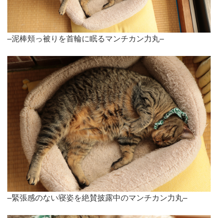
–泥棒頬っ被りを首輪に眠るマンチカン力丸–
–緊張感のない寝姿を絶賛披露中のマンチカン力丸–