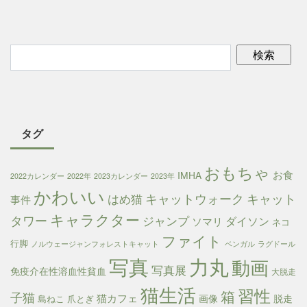
タグ
おもちゃ
お食
IMHA
2022カレンダー
2022年
2023カレンダー
2023年
かわいい
キャットウォーク
キャット
はめ猫
事件
キャラクター
タワー
ジャンプ
ダイソン
ソマリ
ネコ
ファイト
行脚
ノルウェージャンフォレストキャット
ベンガル
ラグドール
写真
力丸
動画
写真展
免疫介在性溶血性貧血
大脱走
猫生活
習性
箱
子猫
猫カフェ
画像
脱走
島ねこ
爪とぎ