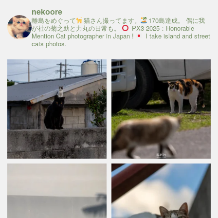
nekoore
離島をめぐって
猫さん撮ってます。
170島達成。
偶に我
が社の菊之助と力丸の日常も。
PX3 2025：Honorable
Mention
Cat photographer in Japan !
I take island and street
cats photos.