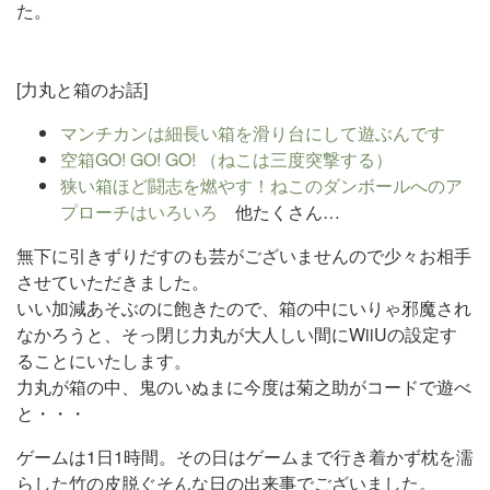
た。
[力丸と箱のお話]
マンチカンは細長い箱を滑り台にして遊ぶんです
空箱GO! GO! GO! （ねこは三度突撃する）
狭い箱ほど闘志を燃やす！ねこのダンボールへのア
プローチはいろいろ
他たくさん…
無下に引きずりだすのも芸がございませんので少々お相手
させていただきました。
いい加減あそぶのに飽きたので、箱の中にいりゃ邪魔され
なかろうと、そっ閉じ力丸が大人しい間にWiiUの設定す
ることにいたします。
力丸が箱の中、鬼のいぬまに今度は菊之助がコードで遊べ
と・・・
ゲームは1日1時間。その日はゲームまで行き着かず枕を濡
らした竹の皮脱ぐそんな日の出来事でございました。