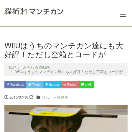
Me
WiiUはうちのマンチカン達にも大
好評！ただし空箱とコードが
TOP
おもしろ猫動画
WiiUはうちのマンチカン達にも大好評！ただし空箱とコードが
Facebook
Twitter
Hatena
Pocket
LINE
2015/07/10
おもしろ猫動画