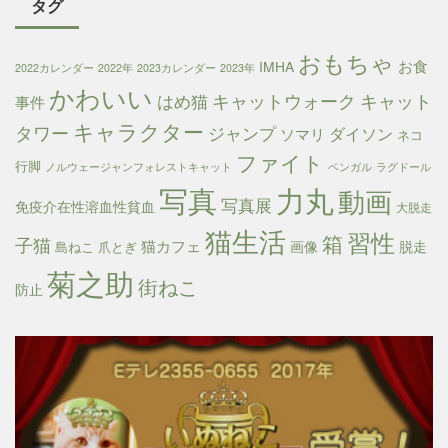
タグ
おもちゃ
お食
IMHA
2022カレンダー
2022年
2023カレンダー
2023年
かわいい
キャットウォーク
キャット
はめ猫
事件
キャラクター
タワー
ジャンプ
ダイソン
ソマリ
ネコ
ファイト
行脚
ノルウェージャンフォレストキャット
ベンガル
ラグドール
写真
力丸
動画
写真展
免疫介在性溶血性貧血
大脱走
猫生活
習性
箱
子猫
猫カフェ
画像
脱走
島ねこ
爪とぎ
菊之助
街ねこ
防止