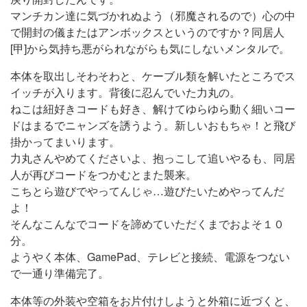
マンチカン達に気づかれぬよう（邪魔されるので）心の中
で開封の儀またはアンボックスというのですか？同居人
[甲]から気持ち悪がられながらも気にしないメンタルで。
本体を取出しそわそわと、ケーブル類を解いたところでス
イッチが入ります。背後に忍んでいた力丸の。
ねこは紐好きコードも好き、解けてゆらゆら動く細いコー
ドはまるでニャンズを誘うよう。新しいおもちゃ！と飛び
掛かってまいります。
力丸さんやめてくださいよ、抱っこして追いやるも、同居
人が再びコードをつかむとまた襲来。
こちとら遊びでやってんじゃ…遊びたいためやってんだ
よ！
そんなこんなでコードを諦めていただくまでおよそ１０
分。
ようやく本体、GamePad、テレビと接続、電源をつない
で一通り準備完了。
本体等の外装や空箱をお片付けしようと外箱に近づくと、