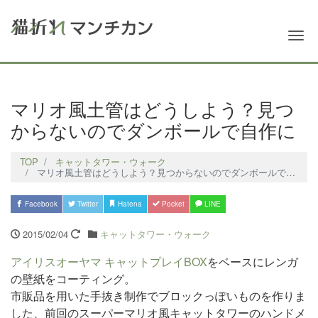
Me
マリオ風土管はどうしよう？見つ
からないのでダンボールで自作に
TOP
キャットタワー・ウォーク
マリオ風土管はどうしよう？見つからないのでダンボールで自作に
Facebook
Twitter
Hatena
Pocket
LINE
2015/02/04
キャットタワー・ウォーク
アイリスオーヤマ キャットプレイBOX
をベースにレンガ
の壁紙をコーティング。
市販品を用いた手抜き制作でブロックっぽいもの
を作りま
した、前回のスーパーマリオ風キャットタワーのハンドメ