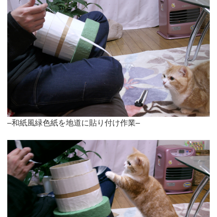
–和紙風緑色紙を地道に貼り付け作業–