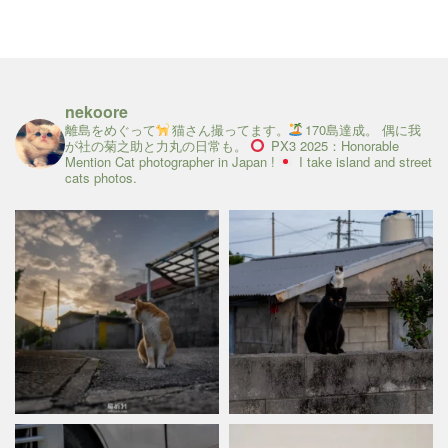
nekoore
離島をめぐって
猫さん撮ってます。
170島達成。
偶に我
が社の菊之助と力丸の日常も。
PX3 2025：Honorable
Mention
Cat photographer in Japan !
I take island and street
cats photos.