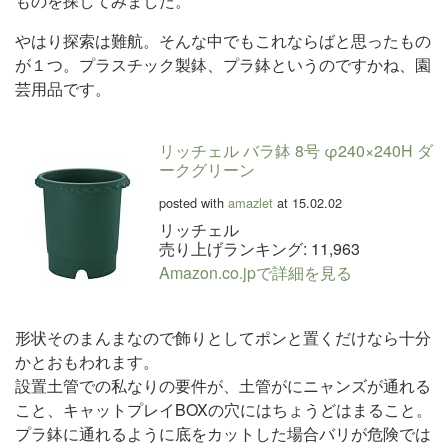
ものを探してみました。
やはり探索は難航。そんな中でもこれならばと思ったもの
が１つ。プラスチック製鉢、プラ鉢というのですかね、園
芸用品です。
リッチェル バラ鉢 8号 φ240×240H ダ
ークグリーン
posted with
amazlet
at 15.02.02
リッチェル
売り上げランキング: 11,963
Amazon.co.jpで詳細を見る
形状そのまんまなので飾りとしてポンと置くだけなら十分
かとおもわれます。
設置土管での私なりの要件が、土管がにニャンズが通れる
こと、キャットプレイBOXの穴にはちょうどはまること。
プラ鉢に通れるように底をカットした場合バリが危険では