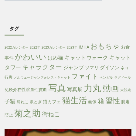
タグ
おもちゃ
お食
IMHA
2022カレンダー
2022年
2023カレンダー
2023年
かわいい
キャットウォーク
キャット
はめ猫
事件
キャラクター
タワー
ジャンプ
ダイソン
ソマリ
ネコ
ファイト
行脚
ノルウェージャンフォレストキャット
ベンガル
ラグドール
写真
力丸
動画
写真展
免疫介在性溶血性貧血
大脱走
猫生活
習性
箱
子猫
猫カフェ
画像
脱走
島ねこ
爪とぎ
菊之助
街ねこ
防止