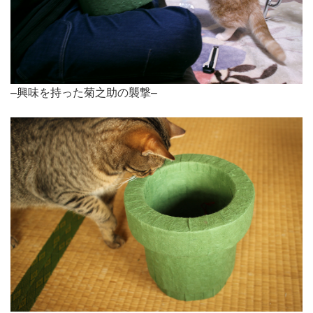
–興味を持った菊之助の襲撃–