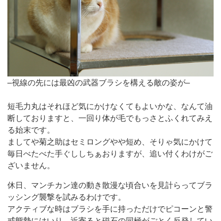
–視線の先には最凶の武器ブラシを構える敵の姿が–
短毛力丸はそれほど気にかけなくてもよいかな、なんて油
断しておりますと、一回り体が毛でもっさとふくれてみえ
る始末です。
ましてや菊之助はセミロングやや短め、そりゃ気にかけて
毎日べたべた手ぐししちぁおりますが、追い付くわけがご
ざいません。
休日、マンチカン達の動き散漫な頃合いを見計らってブラ
ッシング襲撃を試みるわけです。
アクティブな時はブラシを手に持っただけでピコーンと警
戒態勢にはいり、近寄ると磁石の同極がごとく反発してい