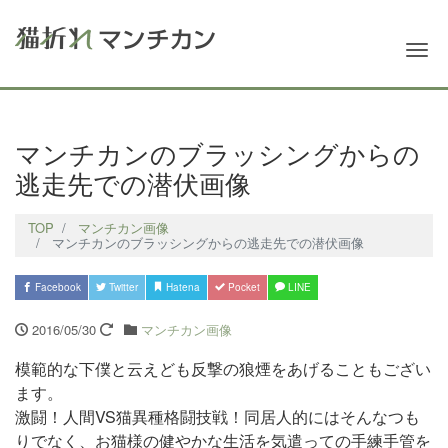
Me
マンチカンのブラッシングからの
逃走先での潜伏画像
TOP
マンチカン画像
マンチカンのブラッシングからの逃走先での潜伏画像
Facebook
Twitter
Hatena
Pocket
LINE
2016/05/30
マンチカン画像
模範的な下僕と云えども反撃の狼煙をあげることも
ござい
ます。
激闘！人間VS猫異種格闘技戦！同居人的にはそんなつも
りでなく、お猫様の健やかな生活を気遣っての手練手管を