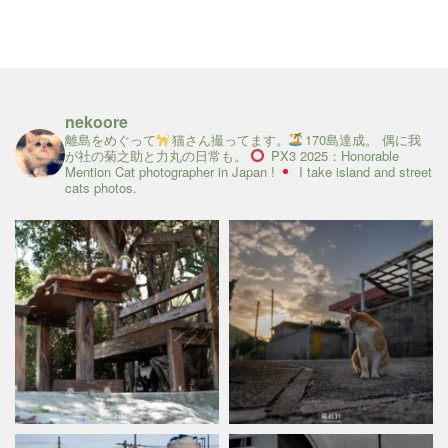
nekoore
離島をめぐって
猫さん撮ってます。
170島達成。
偶に我
が社の菊之助と力丸の日常も。
PX3 2025：Honorable
Mention
Cat photographer in Japan !
I take island and street
cats photos.