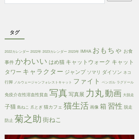
タグ
おもちゃ
お食
IMHA
2022カレンダー
2022年
2023カレンダー
2023年
かわいい
キャットウォーク
キャット
はめ猫
事件
キャラクター
タワー
ジャンプ
ダイソン
ソマリ
ネコ
ファイト
行脚
ノルウェージャンフォレストキャット
ベンガル
ラグドール
写真
力丸
動画
写真展
免疫介在性溶血性貧血
大脱走
猫生活
習性
箱
子猫
猫カフェ
画像
脱走
島ねこ
爪とぎ
菊之助
街ねこ
防止