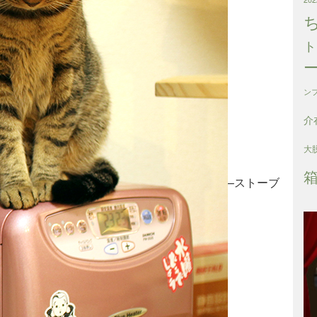
ト
ン
介
大
–ストーブ