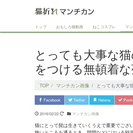
トップ
おもしろ猫動画
ねこコスプレ
マン
とっても大事な猫
をつける無頓着な
TOP
マンチカン画像
とっても大事な
Facebook
Twitter
Hatena
Pock
2016/02/22
マンチカン画像
猫にとって髭は生きていくうえで重要でござ
狭いところを通るとき、隙間などにはいる時