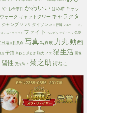
かわいい
ちゃ
キャッ
はめ猫
お食事件
キャラクタ
ウォーク
キャットタワー
ー
ジャンプ
ダイソン
ソマリ
ネコ行脚
ノルウェージャ
ファイト
免疫
フォレストキャット
ベンガル
ラグドール
写真
力丸
動画
写真展
在性溶血性貧血
猫生活
子猫
猫カフェ
画像
島ねこ
爪とぎ
脱走
菊之助
習性
箱
街ねこ
脱走防止