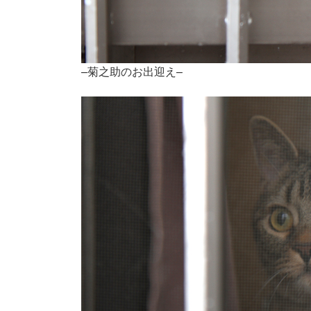
–菊之助のお出迎え–