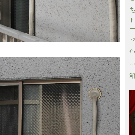
ト
ン
介
大