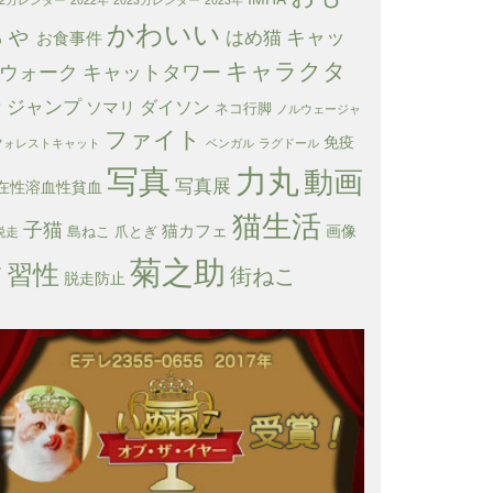
かわいい
ちゃ
キャッ
はめ猫
お食事件
キャラクタ
ウォーク
キャットタワー
ー
ジャンプ
ダイソン
ソマリ
ネコ行脚
ノルウェージャ
ファイト
免疫
フォレストキャット
ベンガル
ラグドール
写真
力丸
動画
写真展
在性溶血性貧血
猫生活
子猫
猫カフェ
画像
島ねこ
爪とぎ
脱走
菊之助
習性
箱
街ねこ
脱走防止