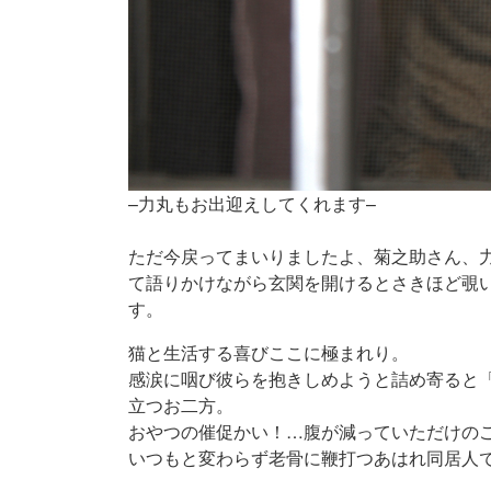
–力丸もお出迎えしてくれます–
ただ今戻ってまいりましたよ、菊之助さん、
て語りかけながら玄関を開けるとさきほど覗
す。
猫と生活する喜びここに極まれり。
感涙に咽び彼らを抱きしめようと詰め寄ると
立つお二方。
おやつの催促かい！…腹が減っていただけの
いつもと変わらず老骨に鞭打つあはれ同居人