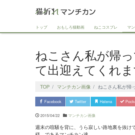
トップ
おもしろ猫動画
ねこコスプレ
マン
ねこさん私が帰っ
て出迎えてくれま
TOP
マンチカン画像
ねこさん私が帰
Facebook
Twitter
Hatena
Pock
2015/04/22
マンチカン画像
週末の喧騒を背に、うら寂しい路地裏を抜け
様、であるマンチカン達。