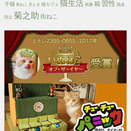
猫生活
習性
箱
子猫
猫カフェ
画像
脱走
島ねこ
爪とぎ
菊之助
街ねこ
防止