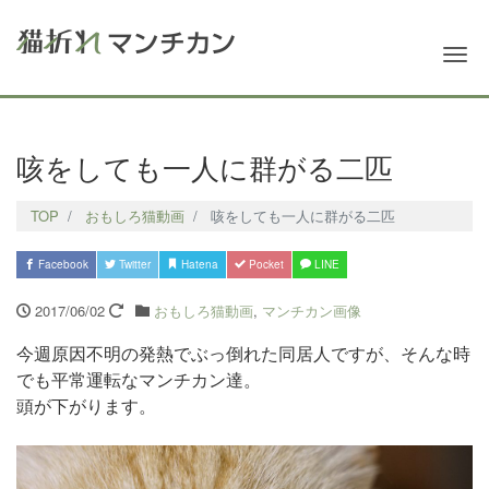
Me
咳をしても一人に群がる二匹
TOP
おもしろ猫動画
咳をしても一人に群がる二匹
Facebook
Twitter
Hatena
Pocket
LINE
2017/06/02
おもしろ猫動画
,
マンチカン画像
今週原因不明の発熱でぶっ倒れた同居人ですが、そんな時
でも平常運転なマンチカン達。
頭が下がります。