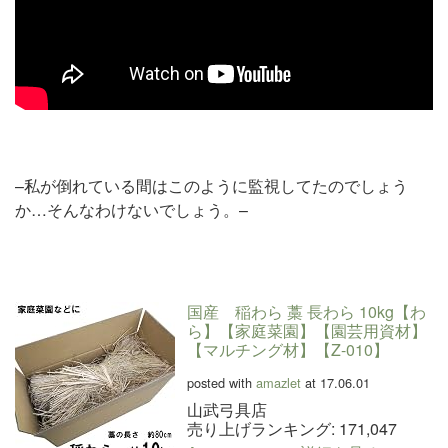
–私が倒れている間はこのように監視してたのでしょう
か…そんなわけないでしょう。–
国産 稲わら 藁 長わら 10kg【わ
ら】【家庭菜園】【園芸用資材】
【マルチング材】【Z-010】
posted with
amazlet
at 17.06.01
山武弓具店
売り上げランキング: 171,047