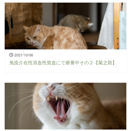
2021/10/06
免疫介在性溶血性貧血にて療養中その２【菊之助】