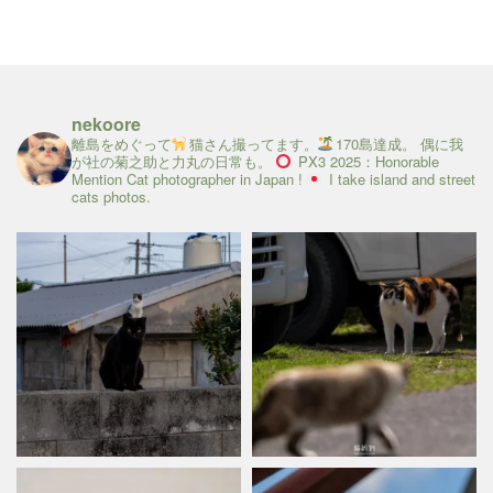
nekoore
離島をめぐって
猫さん撮ってます。
170島達成。
偶に我
が社の菊之助と力丸の日常も。
PX3 2025：Honorable
Mention
Cat photographer in Japan !
I take island and street
cats photos.