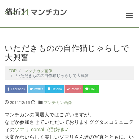
Me
いただきものの自作猫じゃらしで
大興奮
TOP
マンチカン画像
いただきものの自作猫じゃらしで大興奮
Facebook
Twitter
Hatena
Pocket
LINE
2014/12/16
マンチカン画像
マンチカンの同居人ではございますが、
なぜか参加させていただいておりますググタスコミュニテ
ィの
ソマリ-somali-(猫)好き♪
大変かわいらしく美しいソマリさん達の写真とともに、い