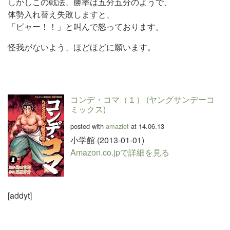
しかしこの戦法、勝率は五分五分のようで、
体勢入れ替え失敗しますと、
「ピャー！！」と叫んで怒っております。
怪我がないよう、ほどほどに願います。
コンデ・コマ（１） (ヤングサンデーコ
ミックス)
posted with
amazlet
at 14.06.13
小学館 (2013-01-01)
Amazon.co.jpで詳細を見る
[addyt]