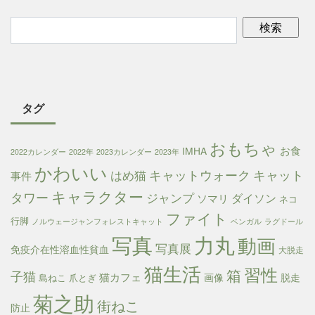
タグ
おもちゃ
お食
IMHA
2022カレンダー
2022年
2023カレンダー
2023年
かわいい
キャットウォーク
キャット
はめ猫
事件
キャラクター
タワー
ジャンプ
ダイソン
ソマリ
ネコ
ファイト
行脚
ノルウェージャンフォレストキャット
ベンガル
ラグドール
写真
力丸
動画
写真展
免疫介在性溶血性貧血
大脱走
猫生活
習性
箱
子猫
猫カフェ
画像
脱走
島ねこ
爪とぎ
菊之助
街ねこ
防止