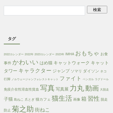
タグ
おもちゃ
お食
IMHA
2022カレンダー
2022年
2023カレンダー
2023年
かわいい
キャットウォーク
キャット
はめ猫
事件
キャラクター
タワー
ジャンプ
ダイソン
ソマリ
ネコ
ファイト
行脚
ノルウェージャンフォレストキャット
ベンガル
ラグドール
写真
力丸
動画
写真展
免疫介在性溶血性貧血
大脱走
猫生活
習性
箱
子猫
猫カフェ
画像
脱走
島ねこ
爪とぎ
菊之助
街ねこ
防止