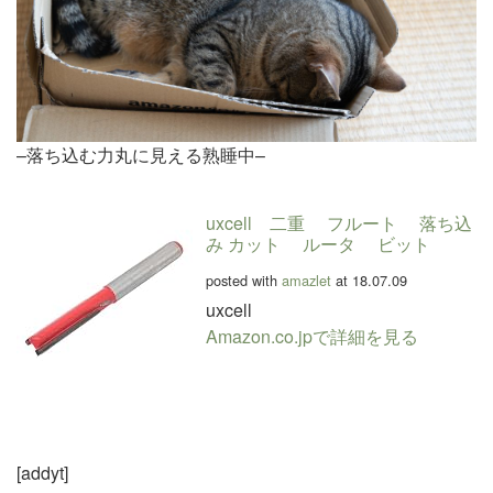
–落ち込む力丸に見える熟睡中–
uxcell 二重 フルート 落ち込
み カット ルータ ビット
posted with
amazlet
at 18.07.09
uxcell
Amazon.co.jpで詳細を見る
[addyt]