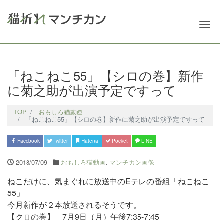
Me
「ねこねこ55」【シロの巻】新作
に菊之助が出演予定ですって
TOP
おもしろ猫動画
「ねこねこ55」【シロの巻】新作に菊之助が出演予定ですって
Facebook
Twitter
Hatena
Pocket
LINE
2018/07/09
おもしろ猫動画
,
マンチカン画像
ねこだけに、気まぐれに放送中のEテレの番組「ねこねこ
55」
今月新作が２本放送
されるそうです。
【クロの巻】 7月9日（月）午後7:35-7:45