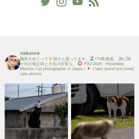
nekoore
離島をめぐって
猫さん撮ってます。
170島達成。
偶に我
が社の菊之助と力丸の日常も。
PX3 2025：Honorable
Mention
Cat photographer in Japan !
I take island and street
cats photos.