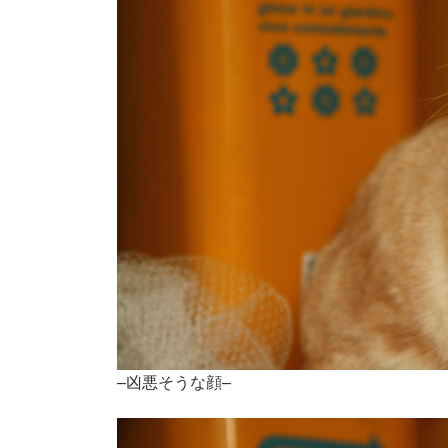
–凶悪そうな顔–