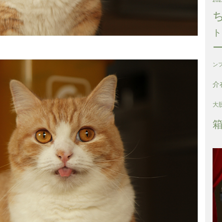
ト
ン
介
大