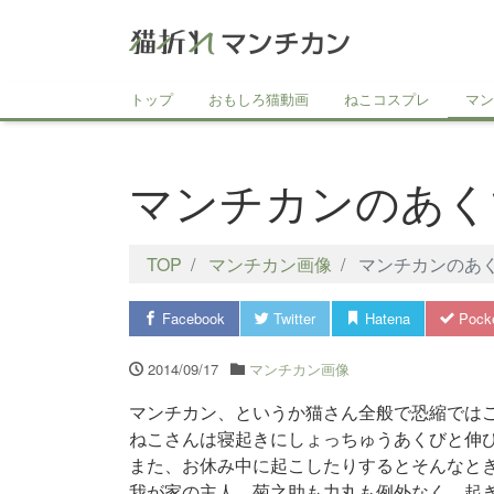
トップ
おもしろ猫動画
ねこコスプレ
マン
マンチカンのあく
TOP
マンチカン画像
マンチカンのあ
Facebook
Twitter
Hatena
Pock
2014/09/17
マンチカン画像
マンチカン、というか猫さん全般で恐縮では
ねこさんは寝起きにしょっちゅうあくびと伸
また、お休み中に起こしたりするとそんなと
我が家の主人、菊之助も力丸も例外なく、起