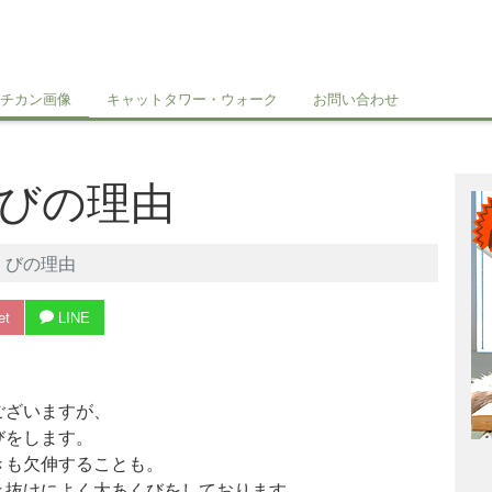
チカン画像
キャットタワー・ウォーク
お問い合わせ
びの理由
くびの理由
et
LINE
ございますが、
びをします
。
きも欠伸することも。
き抜けによく大あくびをしております。