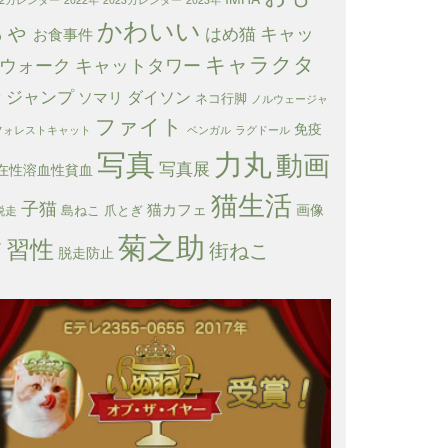
かわいい
ちゃ
キャッ
はめ猫
お食事件
キャラクタ
ウォーク
キャットタワー
ー
ジャンプ
ダイソン
ソマリ
ネコ行脚
ノルウェージャ
ファイト
免疫
フォレストキャット
ベンガル
ラグドール
写真
力丸
動画
写真展
在性溶血性貧血
猫生活
子猫
猫カフェ
画像
島ねこ
爪とぎ
脱走
菊之助
習性
箱
街ねこ
脱走防止