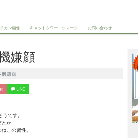
チカン画像
キャットタワー・ウォーク
お問い合わせ
機嫌顔
不機嫌顔
et
LINE
そうです。
だとか。
のねこの習性。
。