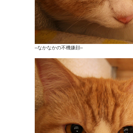
–なかなかの不機嫌顔–