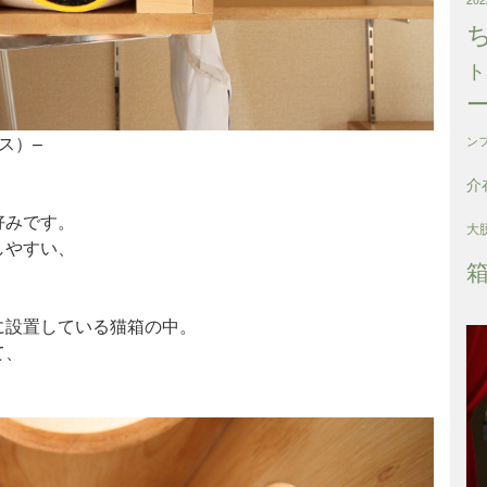
ト
ス）–
ン
介
好みです。
大
しやすい、
。
に設置している猫箱の中。
て、