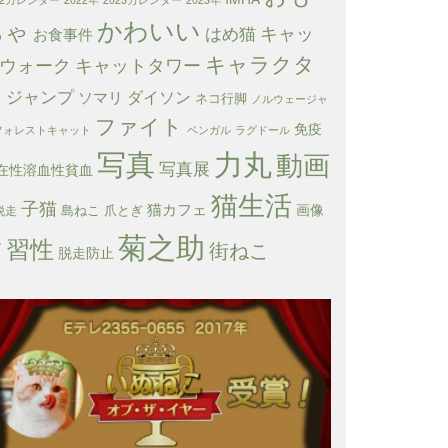
かわいい
ちゃ
キャッ
はめ猫
お食事件
キャラクタ
ウォーク
キャットタワー
ー
ジャンプ
ダイソン
ソマリ
ネコ行脚
ノルウェージャ
ファイト
免疫
フォレストキャット
ベンガル
ラグドール
写真
力丸
動画
写真展
在性溶血性貧血
猫生活
子猫
猫カフェ
画像
島ねこ
爪とぎ
脱走
菊之助
習性
箱
街ねこ
脱走防止