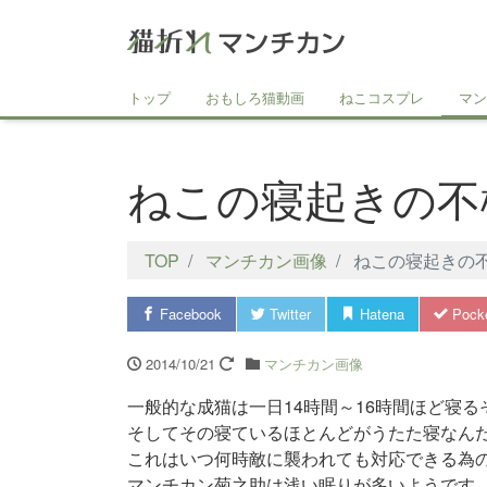
トップ
おもしろ猫動画
ねこコスプレ
マン
ねこの寝起きの不
TOP
マンチカン画像
ねこの寝起きの
Facebook
Twitter
Hatena
Pock
2014/10/21
マンチカン画像
一般的な成猫は一日14時間～16時間ほど寝る
そしてその寝ているほとんどがうたた寝なん
これはいつ何時敵に襲われても対応できる為
マンチカン菊之助は浅い眠りが多いようです