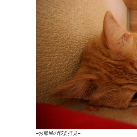
–お部屋の寝姿拝見–