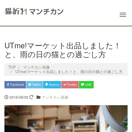
Me
UTme!マーケット出品しました！
と、雨の日の猫との過ごし方
TOP
マンチカン画像
UTme!マーケット出品しました！と、雨の日の猫との過ごし方
Facebook
Twitter
Hatena
Pocket
LINE
2015/09/05
マンチカン画像