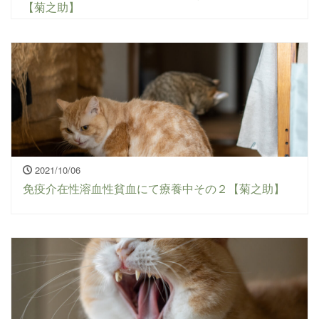
【菊之助】
2021/10/06
免疫介在性溶血性貧血にて療養中その２【菊之助】