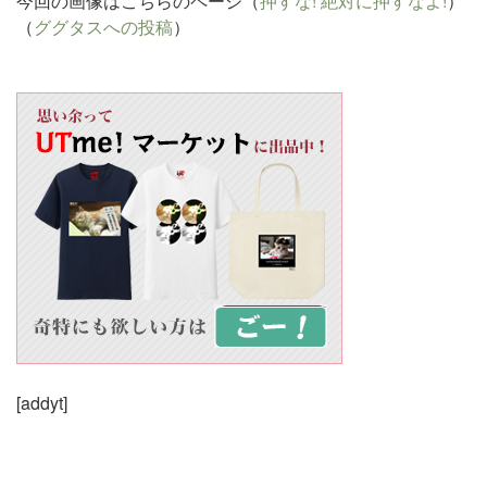
今回の画像はこちらのページ（
押すな! 絶対に押すなよ!
）
（
ググタスへの投稿
）
[addyt]