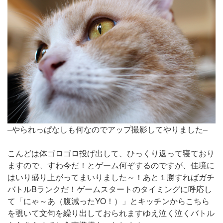
–やられっぱなしも何なのでアップ撮影してやりました–
こんどは体ゴロゴロ投げ出して、ひっくり返って寝ており
ますので、すわ今だ！とゲーム何ぞするのですが、佳境に
はいり盛り上がってまいりました～！あと１勝すればガチ
バトルBランクだ！ゲームスタートのタイミングに呼応し
て「にゃ～あ（腹減ったYO！）」とキッチンからこちら
を覗いて文句を繰り出しておられますゆえ泣く泣くバトル