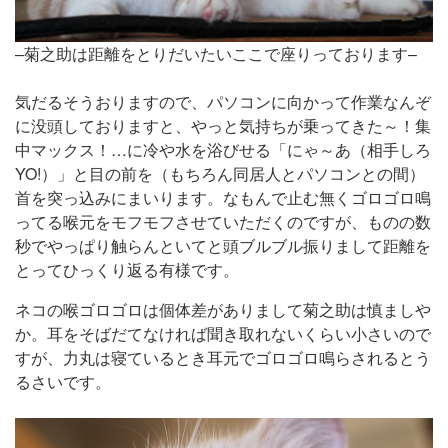
–菊之助は距離をとりだいたいここで座りっております–
気だるそうおりますので、パソコンに向かって作業なんぞ
に没頭しておりますと、やっと気持ちが乗ってきた～！集
中マックス！…に冷や水を浴びせる「にゃ～あ（相手しろ
YO!）」と目の前を（もちろん同居人とパソコンとの間）
首を突っ込みにまいります。なもんで止む無くゴロゴロ鳴
ってる喉元をモフモフさせていただくのですが、ものの数
秒でやっぱり触らんといてと頭ブルブル振りまして距離を
とってひっくり返る有様です。
ネコの喉ゴロゴロは個体差がありまして菊之助は慎ましや
か。耳をそばだてなければ聞き取れないくらい小さいので
すが、力丸は寝ているとき耳元でゴロゴロ鳴らされるとう
るさいです。