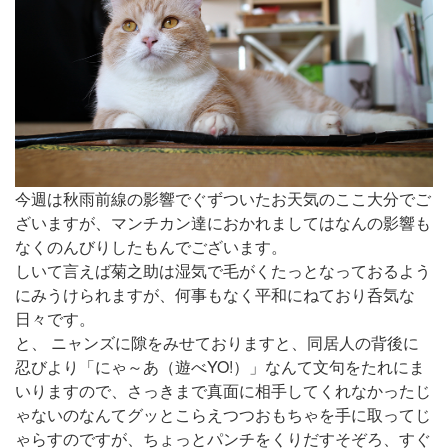
今週は秋雨前線の影響でぐずついたお天気のここ大分
でご
ざいますが、マンチカン達におかれましてはなんの影響も
なくのんびりしたもんでございます。
しいて言えば菊之助は湿気で毛がくたっとなっておるよう
にみうけられますが、何事もなく平和にねており呑気な
日々です。
と、 ニャンズに隙をみせておりますと、同居人の背後に
忍びより「にゃ～あ（遊べYO!）」なんて文句をたれにま
いりますので、さっきまで真面に相手してくれなかったじ
ゃないのなんてグッとこらえつつおもちゃを手に取ってじ
ゃらすのですが、ちょっとパンチをくりだすそぞろ、すぐ