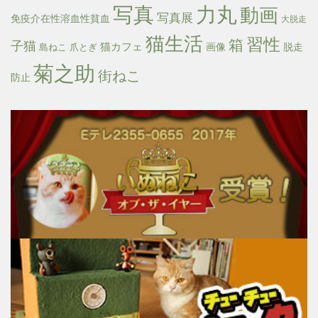
写真
力丸
動画
写真展
免疫介在性溶血性貧血
大脱走
猫生活
習性
箱
子猫
猫カフェ
画像
脱走
島ねこ
爪とぎ
菊之助
街ねこ
防止